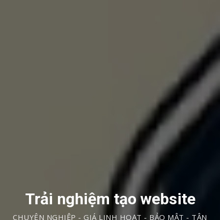
Trải nghiệm tạo website
CHUYÊN NGHIỆP - GIÁ LINH HOẠT - BẢO MẬT - TẬN