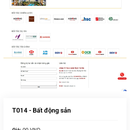
T014 - Bất động sản
Giá:
00 VND