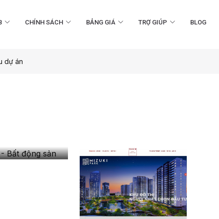
B
CHÍNH SÁCH
BẢNG GIÁ
TRỢ GIÚP
BLOG
u dự án
- Bất
 sản