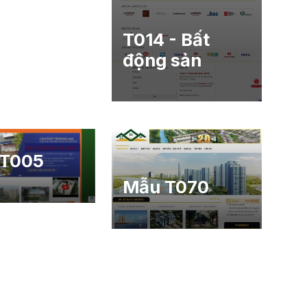
T014 - Bất
động sản
 T005
Mẫu T070