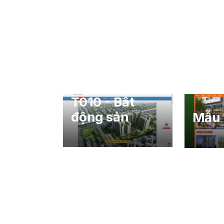
T010 - Bất
động sản
Mẫu