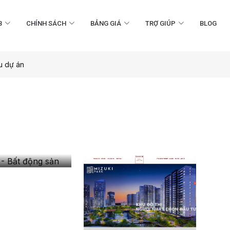
B
CHÍNH SÁCH
BẢNG GIÁ
TRỢ GIÚP
BLOG
u dự án
- Bất
 sản