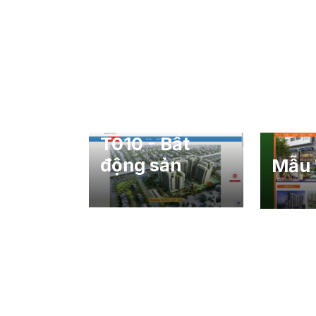
T010 - Bất
động sản
Mẫu