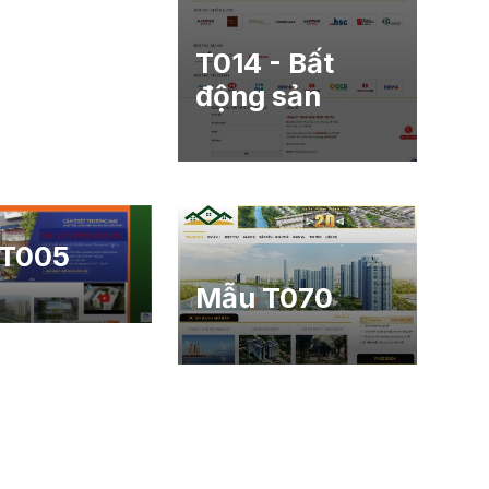
T014 - Bất
động sản
 T005
Mẫu T070