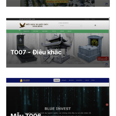
T007 - Điêu khắc
Mẫu T006