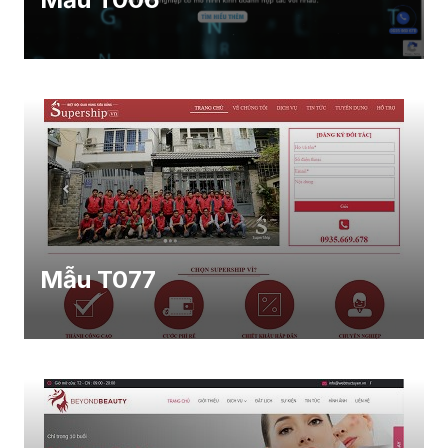
Mẫu T077